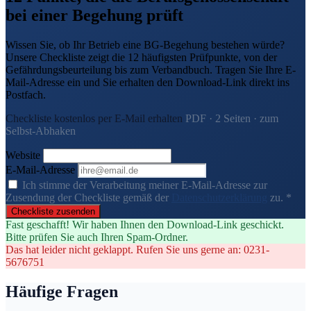
bei einer Begehung prüft
Wissen Sie, ob Ihr Betrieb eine BG-Begehung bestehen würde?
Unsere Checkliste zeigt die 12 häufigsten Prüfpunkte, von der
Gefährdungsbeurteilung bis zum Verbandbuch. Tragen Sie Ihre E-
Mail-Adresse ein und Sie erhalten den Download-Link direkt ins
Postfach.
Checkliste kostenlos per E-Mail erhalten
PDF · 2 Seiten · zum
Selbst-Abhaken
Website
E-Mail-Adresse
Ich stimme der Verarbeitung meiner E-Mail-Adresse zur
Zusendung der Checkliste gemäß der
Datenschutzerklärung
zu. *
Checkliste zusenden
Fast geschafft! Wir haben Ihnen den Download-Link geschickt.
Bitte prüfen Sie auch Ihren Spam-Ordner.
Das hat leider nicht geklappt. Rufen Sie uns gerne an: 0231-
5676751
Häufige Fragen