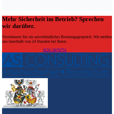
Mehr Sicherheit im Betrieb? Sprechen
wir darüber.
Vereinbaren Sie ein unverbindliches Beratungsgespräch. Wir melden
uns innerhalb von 24 Stunden bei Ihnen.
Jetzt Kontakt aufnehmen
0231-5676751