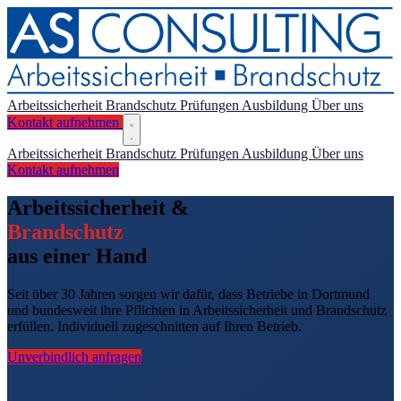
Arbeitssicherheit
Brandschutz
Prüfungen
Ausbildung
Über uns
Kontakt aufnehmen
Arbeitssicherheit
Brandschutz
Prüfungen
Ausbildung
Über uns
Kontakt aufnehmen
Arbeitssicherheit &
Brandschutz
aus einer Hand
Seit über 30 Jahren sorgen wir dafür, dass Betriebe in Dortmund
und bundesweit ihre Pflichten in Arbeitssicherheit und Brandschutz
erfüllen. Individuell zugeschnitten auf Ihren Betrieb.
Unverbindlich anfragen