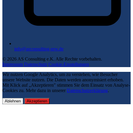
info@asconsulting-nrw.de
© 2026 AS Consulting e.K. Alle Rechte vorbehalten.
Impressum
Datenschutz
Cookie-Einstellungen
Wir nutzen Google Analytics, um zu verstehen, wie Besucher
unsere Website nutzen. Die Daten werden anonymisiert erhoben.
Mit Klick auf „Akzeptieren" stimmen Sie dem Einsatz von Analyse-
Cookies zu. Mehr dazu in unserer
Datenschutzerklärung
.
Ablehnen
Akzeptieren