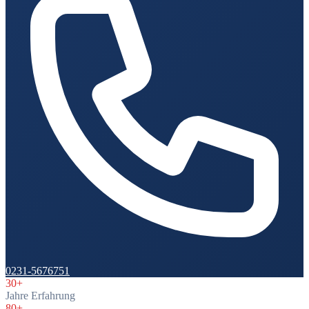
0231-5676751
30+
Jahre Erfahrung
80+