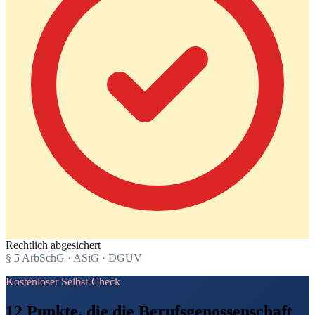
Rechtlich abgesichert
§ 5 ArbSchG · ASiG · DGUV
Kostenloser Selbst-Check
12 Punkte, die die Berufsgenossenschaft